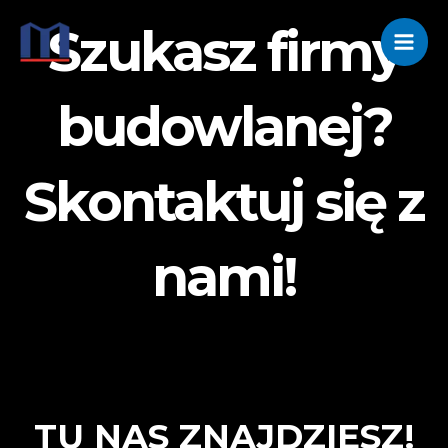
Skip
Main
Szukasz firmy
to
Men
content
budowlanej?
Skontaktuj się z
nami!
TU NAS ZNAJDZIESZ!