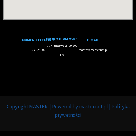
BIURO FIRMOWE
NUMER TELEFONU
E-MAIL
ul. Krzemowa 7a, 19-300
507 524 700
master@master.net.pl
Ełk
Copyright MASTER | Powered by master.net.pl | Polityka
prywatności